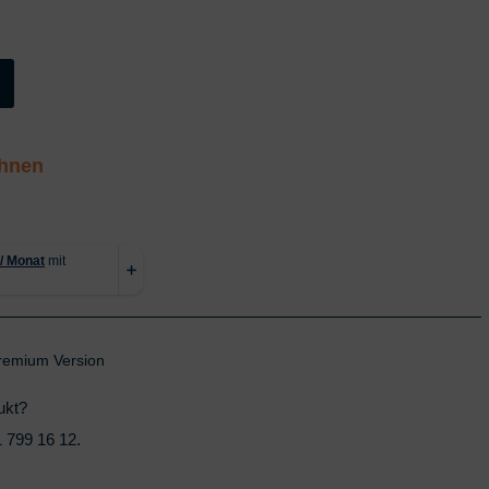
2.595 €
2.295 €.
chnen
remium Version
ukt?
 799 16 12
.