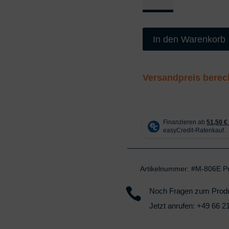
Line
806E
Premium
In den Warenkorb
Version
Menge
Versandpreis bere
Artikelnummer:
#M-806E P

Noch Fragen zum Prod
Jetzt anrufen:
+49 66 21