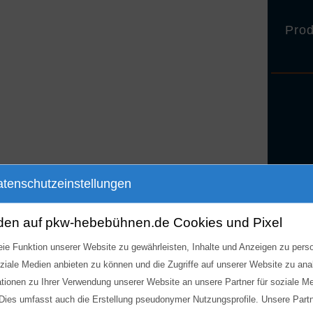
h
Prod
tenschutzeinstellungen
den auf pkw-hebebühnen.de Cookies und Pixel
ie Funktion unserer Website zu gewährleisten, Inhalte und Anzeigen zu perso
oziale Medien anbieten zu können und die Zugriffe auf unserer Website zu an
ationen zu Ihrer Verwendung unserer Website an unsere Partner für soziale 
 Dies umfasst auch die Erstellung pseudonymer Nutzungsprofile. Unsere Part