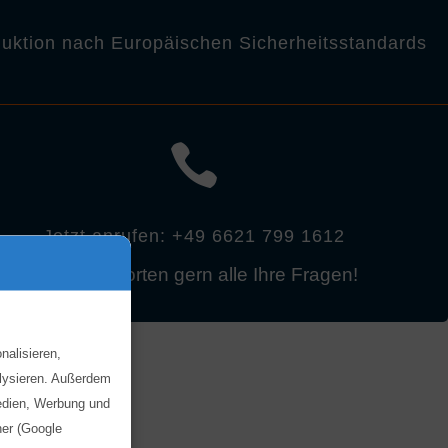
uktion nach Europäischen Sicherheitsstandards

Jetzt anrufen: +49 6621 799 1612
Wir beantworten gern alle Ihre Fragen!
nalisieren,
alysieren. Außerdem
Medien, Werbung und
ner (Google