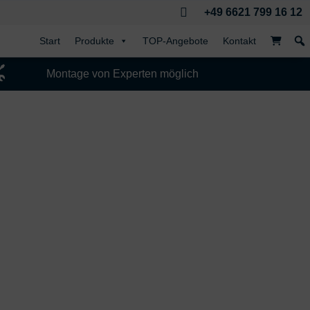

+49 6621 799 16 12
Start
Produkte
TOP-Angebote
Kontakt

Montage von Experten möglich