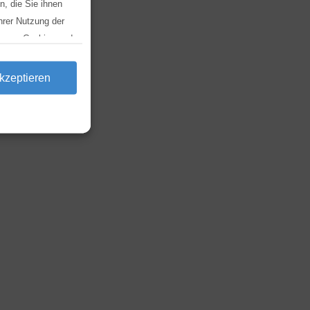
, die Sie ihnen
hrer Nutzung der
ng von Cookies und
ken und dort die
kzeptieren