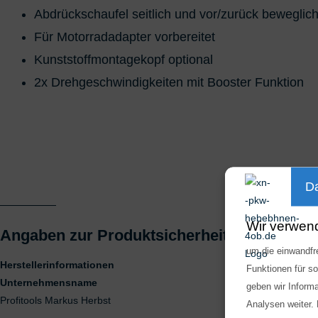
Abdrückschaufel seitlich und vor/zurück beweglic
Für Motorradadapter vorbereitet
Kunststoffmontagekopf optional
2x Drehgeschwindigkeiten mit Booster Funktion
Da
Wir verwen
Angaben zur Produktsicherheit
um die einwandfre
Herstellerinformationen
Funktionen für s
Unternehmensname
geben wir Inform
Profitools Markus Herbst
Analysen weiter.