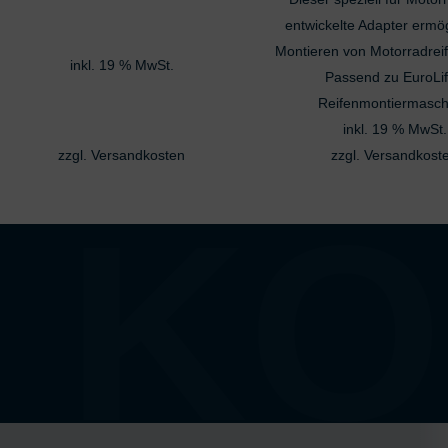
Besondere Featu
entwickelte Adapter ermög
Verwendung genauer
Montieren von Motorradreif
inkl. 19 % MwSt.
Endgeräteeigenschaft
Passend zu EuroLif
Reifenmontiermasch
inkl. 19 % MwSt.
zzgl.
Versandkosten
zzgl.
Versandkost
KO