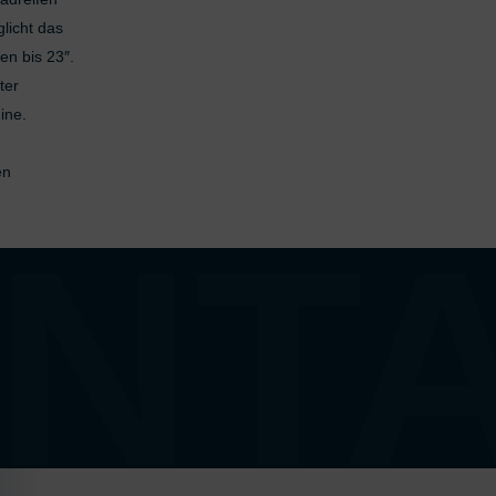
res:
licht das
 Standortdaten
en bis 23″.
en zur Identifikation aktiv abfragen
ter
ine.
en
NT