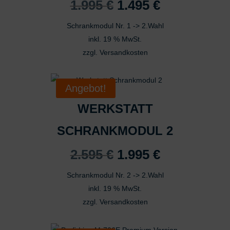
Ursprünglicher
Aktueller
1.995
€
1.495
€
Preis
Preis
Schrankmodul Nr. 1 -> 2.Wahl
war:
ist:
inkl. 19 % MwSt.
1.995 €
1.495 €.
zzgl.
Versandkosten
Angebot!
WERKSTATT
SCHRANKMODUL 2
Ursprünglicher
Aktueller
2.595
€
1.995
€
Preis
Preis
Schrankmodul Nr. 2 -> 2.Wahl
war:
ist:
inkl. 19 % MwSt.
2.595 €
1.995 €.
zzgl.
Versandkosten