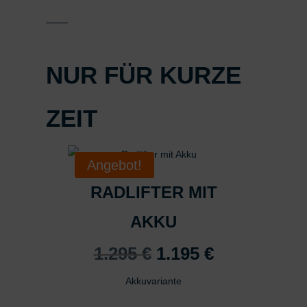
NUR FÜR KURZE
ZEIT
Angebot!
RADLIFTER MIT
AKKU
Ursprünglicher
Aktueller
1.295
€
1.195
€
Preis
Preis
Akkuvariante
war:
ist:
1.295 €
1.195 €.