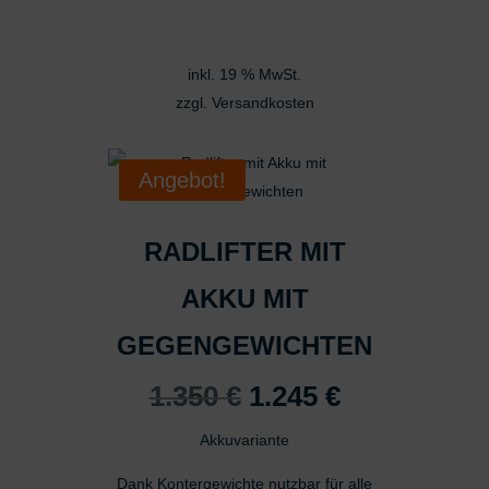
inkl. 19 % MwSt.
zzgl.
Versandkosten
Angebot!
RADLIFTER MIT
AKKU MIT
GEGENGEWICHTEN
Ursprünglicher
Aktueller
1.350
€
1.245
€
Preis
Preis
Akkuvariante
war:
ist:
1.350 €
1.245 €.
Dank Kontergewichte nutzbar für alle