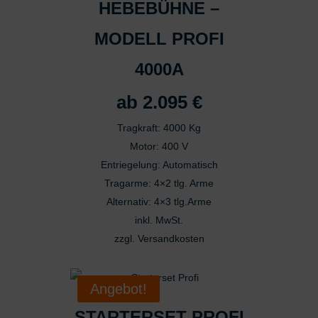
HEBEBÜHNE –
Entwicklung und Verbesserung der Angebote
Verwendung reduzierter Daten zur Auswahl von Inhalten
MODELL PROFI
Besondere Features:
Verwendung genauer Standortdaten
4000A
Endgeräteeigenschaften zur Identifikation aktiv abfragen
ab
2.095
€
Tragkraft: 4000 Kg
Motor: 400 V
Entriegelung: Automatisch
Tragarme: 4×2 tlg. Arme
Alternativ: 4×3 tlg.Arme
inkl. MwSt.
zzgl.
Versandkosten
Dieses
Produkt
Angebot!
weist
mehrere
STARTERSET PROFI