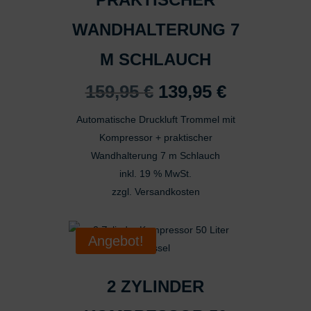
WANDHALTERUNG 7
M SCHLAUCH
Ursprünglicher
Aktueller
159,95
€
139,95
€
Preis
Preis
Automatische Druckluft Trommel mit
war:
ist:
Kompressor + praktischer
159,95 €
139,95 €.
Wandhalterung 7 m Schlauch
inkl. 19 % MwSt.
zzgl.
Versandkosten
Angebot!
2 ZYLINDER