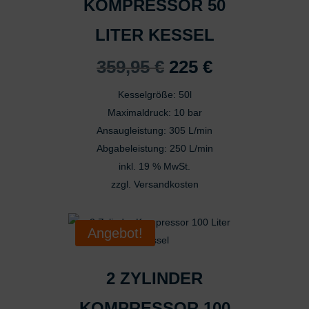
KOMPRESSOR 50
LITER KESSEL
Ursprünglicher
Aktueller
359,95
€
225
€
Preis
Preis
Kesselgröße: 50l
war:
ist:
Maximaldruck: 10 bar
359,95 €
225 €.
Ansaugleistung: 305 L/min
Abgabeleistung: 250 L/min
inkl. 19 % MwSt.
zzgl.
Versandkosten
Angebot!
2 ZYLINDER
KOMPRESSOR 100