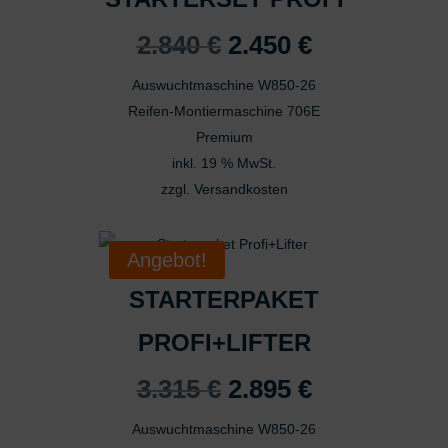
Varianten
Ursprünglicher
Aktueller
2.840
€
2.450
€
auf.
Preis
Preis
Die
Auswuchtmaschine W850-26
war:
ist:
Optionen
Reifen-Montiermaschine 706E
2.840 €
2.450 €.
können
Premium
auf
inkl. 19 % MwSt.
der
zzgl.
Versandkosten
Produktseite
gewählt
werden
Angebot!
STARTERPAKET
PROFI+LIFTER
Ursprünglicher
Aktueller
3.315
€
2.895
€
Preis
Preis
Auswuchtmaschine W850-26
war:
ist: