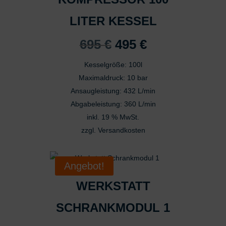
LITER KESSEL
Ursprünglicher
Aktueller
695
€
495
€
Preis
Preis
Kesselgröße: 100l
war:
ist:
Maximaldruck: 10 bar
695 €
495 €.
Ansaugleistung: 432 L/min
Abgabeleistung: 360 L/min
inkl. 19 % MwSt.
zzgl.
Versandkosten
Angebot!
WERKSTATT
SCHRANKMODUL 1