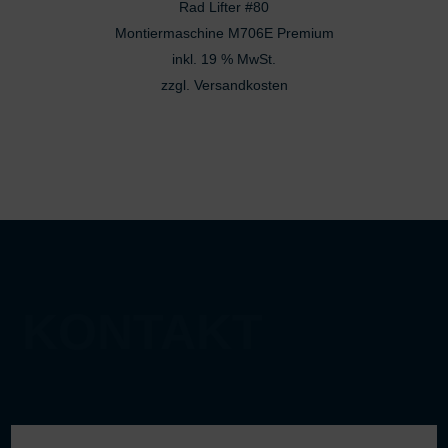
Rad Lifter #80
3.315 €
2.895 €.
Montiermaschine M706E Premium
inkl. 19 % MwSt.
zzgl.
Versandkosten
KONTAKT