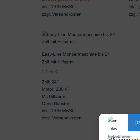
inkl. 19 % MwSt.
inkl.
zzgl.
Versandkosten
zzgl.
Easy-Line Montiermaschine bis 24
Zoll mit Hilfsarm
1.175
€
Zoll: 24´´
Motor: 230 V
Mit Hilfsarm
Ohne Booster
inkl. 19 % MwSt.
zzgl.
Versandkosten
Da
Wir verwen