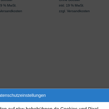
 19 % MwSt.
inkl. 19 % MwSt.
Versandkosten
zzgl.
Versandkosten
tenschutzeinstellungen
den auf pkw-hebebühnen.de Cookies und Pixel