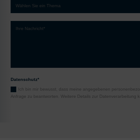
eistung
mance von Inhalten
ppen durch Statistiken oder Kombinationen von Daten aus verschiedenen Quellen
besserung der Angebote
ter Daten zur Auswahl von Inhalten
res:
 Standortdaten
en zur Identifikation aktiv abfragen
Datenschutz*
Ich bin mir bewusst, dass meine angegebenen personenbez
Anfrage zu beantworten. Weitere Details zur Datenverarbeitung