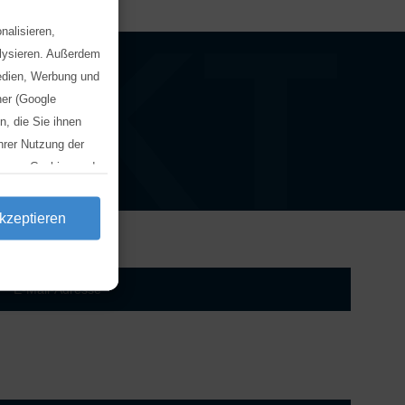
AKT
nalisieren,
alysieren. Außerdem
Medien, Werbung und
ner (Google
, die Sie ihnen
hrer Nutzung der
ng von Cookies und
ken und dort die
kzeptieren