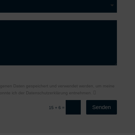
ogenen Daten gespeichert und verwendet werden, um meine
 konnte ich der Datenschutzerklärung entnehmen.
Senden
=
15 + 6