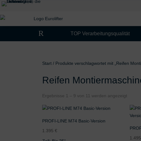
R
TOP Verarbeitungsqualität
Start
/ Produkte verschlagwortet mit „Reifen Mon
Reifen Montiermaschin
Ergebnisse 1 – 9 von 11 werden angezeigt
PROFI-LINE M74 Basic-Version
PROF
1.395
€
1.49