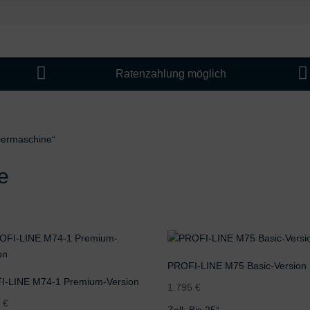


Ratenzahlung möglich
tiermaschine“
e
PROFI-LINE M75 Basic-Version
I-LINE M74-1 Premium-Version
1.795
€
5
€