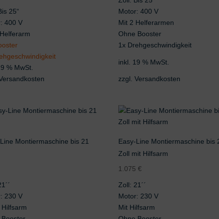
Zoll: Bis 25“
Bis 25“
Motor: 400 V
: 400 V
Mit 2 Helferarmen
 Helferarm
Ohne Booster
ooster
1x Drehgeschwindigkeit
ehgeschwindigkeit
inkl. 19 % MwSt.
 19 % MwSt.
Versandkosten
zzgl.
Versandkosten
Line Montiermaschine bis 21
Easy-Line Montiermaschine bis 
Zoll mit Hilfsarm
€
1.075
€
21´´
Zoll: 21´´
: 230 V
Motor: 230 V
Hilfsarm
Mit Hilfsarm
 Booster
Ohne Booster