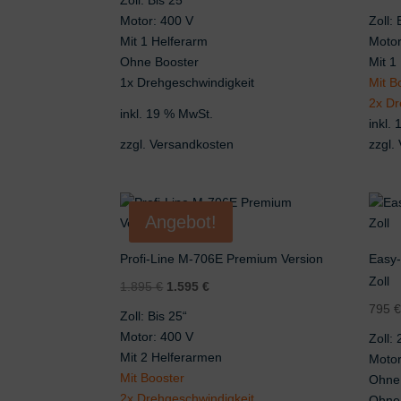
Zoll: Bis 25“
Motor: 400 V
Zoll: 
Mit 1 Helferarm
Motor
Ohne Booster
Mit 1
1x Drehgeschwindigkeit
Mit B
2x Dr
inkl. 19 % MwSt.
inkl.
zzgl.
Versandkosten
zzgl.
Angebot!
Profi-Line M-706E Premium Version
Easy-
Zoll
Ursprünglicher
Aktueller
1.895
€
1.595
€
Preis
Preis
795
Zoll: Bis 25“
war:
ist:
Motor: 400 V
Zoll: 
1.895 €
1.595 €.
Mit 2 Helferarmen
Motor
Mit Booster
Ohne 
2x Drehgeschwindigkeit
Ohne