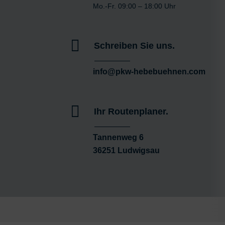
Mo.-Fr. 09:00 – 18:00 Uhr
Messung der Werbel
Messung der Perfor
Analyse von Zielgru

Schreiben Sie uns.
Entwicklung und Ver
Verwendung reduzier
info@pkw-hebebuehnen.com
Besondere Featu
Verwendung genauer
Endgeräteeigenschaft

Ihr Routenplaner.
Tannenweg 6
36251 Ludwigsau