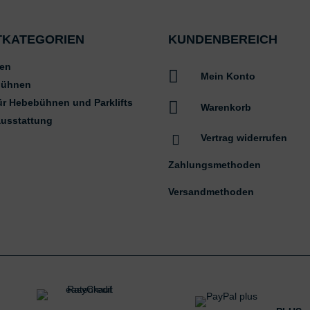
TKATEGORIEN
KUNDENBEREICH
en

Mein Konto
bühnen
ür Hebebühnen und Parklifts

Warenkorb
ausstattung

Vertrag widerrufen
Zahlungsmethoden
Versandmethoden