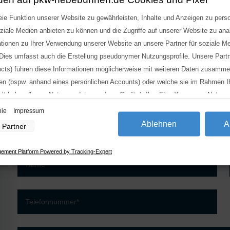
1
2
→
NT
ie Funktion unserer Website zu gewährleisten, Inhalte und Anzeigen zu perso
oziale Medien anbieten zu können und die Zugriffe auf unserer Website zu an
ationen zu Ihrer Verwendung unserer Website an unsere Partner für soziale 
 Dies umfasst auch die Erstellung pseudonymer Nutzungsprofile. Unsere Part
ucts) führen diese Informationen möglicherweise mit weiteren Daten zusammen
aben (bspw. anhand eines persönlichen Accounts) oder welche sie im Rahmen I
t haben (bspw. Nutzungsdaten anderer Geräte). Ihre Einwilligung zur Nutzu
 jederzeit widerrufen, indem Sie auf den Datenschutz-Button links unten klic
nie
Impressum
Anpassungen vornehmen.
Ablehnen
A
Partner
verarbeitung durch unsere Partner:
ement Platform Powered by Tracking-Expert
ugriff auf Informationen auf einem Endgerät
rter Daten zur Auswahl von Werbeanzeigen
en für personalisierte Werbung
ilen zur Auswahl personalisierter Werbung
en zur Personalisierung von Inhalten
len zur Auswahl personalisierter Inhalte