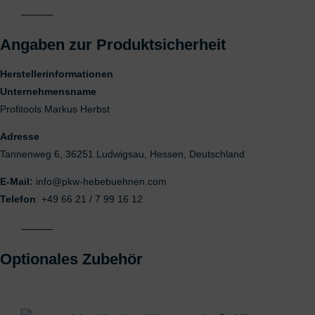
Angaben zur Produktsicherheit
Herstellerinformationen
Unternehmensname
Profitools Markus Herbst
Adresse
Tannenweg 6, 36251 Ludwigsau, Hessen, Deutschland
E-Mail:
info@pkw-hebebuehnen.com
Telefon
: +49 66 21 / 7 99 16 12
Optionales Zubehör
Das könnte dir auch gefallen …