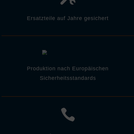
Besondere Features:
Verwendung genauer Standortdaten
Ersatzteile auf Jahre gesichert
Endgeräteeigenschaften zur Identifikation aktiv abfragen
Produktion nach Europäischen
Sicherheitsstandards
