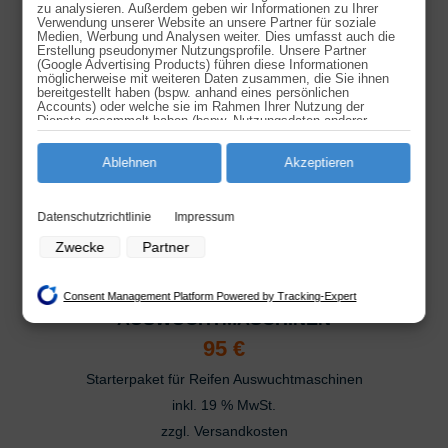
zu analysieren. Außerdem geben wir Informationen zu Ihrer
Verwendung unserer Website an unsere Partner für soziale
189,95
€
Medien, Werbung und Analysen weiter. Dies umfasst auch die
Erstellung pseudonymer Nutzungsprofile. Unsere Partner
Motorradfelgenadapter für Auswuchtmaschinen. Passend zu
(Google Advertising Products) führen diese Informationen
möglicherweise mit weiteren Daten zusammen, die Sie ihnen
EuroLifter Auswuchtmaschine.
bereitgestellt haben (bspw. anhand eines persönlichen
Accounts) oder welche sie im Rahmen Ihrer Nutzung der
36mm Welle -> M16
Dienste gesammelt haben (bspw. Nutzungsdaten anderer
Geräte). Ihre Einwilligung zur Nutzung von Cookies und Pixeln
40mm Welle -> M10
können Sie jederzeit widerrufen, indem Sie auf den
Datenschutz-Button links unten klicken und dort die
Ablehnen
Akzeptieren
inkl. MwSt.
entsprechenden Anpassungen vornehmen.
zzgl.
Versandkosten
Zwecke der Datenverarbeitung durch unsere Partner:
Dieses
Datenschutzrichtlinie
Impressum
Speichern von oder Zugriff auf Informationen auf einem Endgerät
Produkt
Zwecke
Partner
Verwendung reduzierter Daten zur Auswahl von Werbeanzeigen
weist
Erstellung von Profilen für personalisierte Werbung
STARTERPAKET FÜR REIFEN
mehrere
Consent Management Platform Powered by Tracking-Expert
Verwendung von Profilen zur Auswahl personalisierter Werbung
AUSWUCHTMASCHINEN
Varianten
Erstellung von Profilen zur Personalisierung von Inhalten
95
€
auf.
Verwendung von Profilen zur Auswahl personalisierter Inhalte
Die
Starterpaket für Reifen Auswuchtmaschinen
Messung der Werbeleistung
Optionen
inkl. 19 % MwSt.
Messung der Performance von Inhalten
können
zzgl.
Versandkosten
Analyse von Zielgruppen durch Statistiken oder Kombinationen von Daten