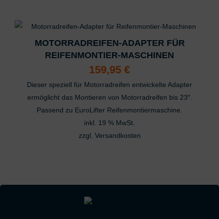
auf
aus verschiedenen Quellen
der
Entwicklung und Verbesserung der Angebote
Produktseite
Verwendung reduzierter Daten zur Auswahl von Inhalten
gewählt
Besondere Features:
MOTORRADREIFEN-ADAPTER FÜR
werden
Verwendung genauer Standortdaten
REIFENMONTIER-MASCHINEN
Endgeräteeigenschaften zur Identifikation aktiv abfragen
159,95
€
Dieser speziell für Motorradreifen entwickelte Adapter
ermöglicht das Montieren von Motorradreifen bis 23″.
Passend zu EuroLifter Reifenmontiermaschine.
inkl. 19 % MwSt.
zzgl.
Versandkosten