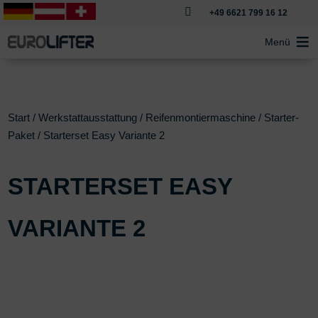

+49 6621 799 16 12
Menü
Start
/
Werkstattausstattung
/
Reifenmontiermaschine
/
Starter-
Paket
/ Starterset Easy Variante 2
STARTERSET EASY
VARIANTE 2