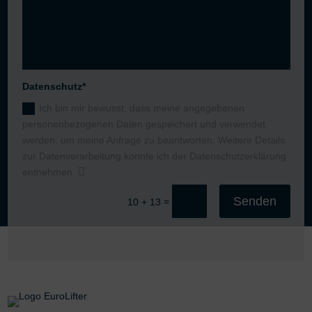
Datenschutz*
Ich bin mir bewusst, dass meine angegebenen
personenbezogenen Daten gespeichert und verwendet
werden, um meine Anfrage zu beantworten. Weitere Details
zur Datenverarbeitung konnte ich der Datenschutzerklärung
entnehmen.
Senden
=
10 + 13