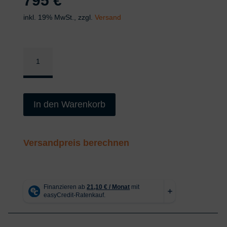
795
€
inkl. 19% MwSt., zzgl.
Versand
Stahlböden
|
Einlegeböden
für
In den Warenkorb
Parklift
Steinbock
XL
Versandpreis berechnen
4000
kg
#40
Menge