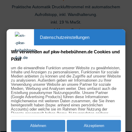
Praktische Automatik Drucklufttrommel mit automatischem
Aufrollstopp, inkl. Wandhalterung.
inkl. 19 % MwSt.
zzgl.
Versandkosten
Datenschutzeinstellungen
Wir verwenden auf pkw-hebebühnen.de Cookies und
Pixel
AUTOMATISCHER KABELAUFROLLER 15 M
um die einwandfreie Funktion unserer Website zu gewährleisten,
79,95
€
Inhalte und Anzeigen zu personalisieren, Funktionen für soziale
Medien anbieten zu können und die Zugriffe auf unserer Website
Praktischer Kabelaufroller 15 m mit Wandhalterung für mehr
zu analysieren. Außerdem geben wir Informationen zu Ihrer
Verwendung unserer Website an unsere Partner für soziale
Sicherheit in Ihrer Werkstatt.
Medien, Werbung und Analysen weiter. Dies umfasst auch die
Erstellung pseudonymer Nutzungsprofile. Unsere Partner
inkl. 19 % MwSt.
(Google Advertising Products) führen diese Informationen
möglicherweise mit weiteren Daten zusammen, die Sie ihnen
zzgl.
Versandkosten
bereitgestellt haben (bspw. anhand eines persönlichen
Accounts) oder welche sie im Rahmen Ihrer Nutzung der
Dienste gesammelt haben (bspw. Nutzungsdaten anderer
Geräte). Ihre Einwilligung zur Nutzung von Cookies und Pixeln
können Sie jederzeit widerrufen, indem Sie auf den
Datenschutz-Button links unten klicken und dort die
Ablehnen
Akzeptieren
entsprechenden Anpassungen vornehmen.