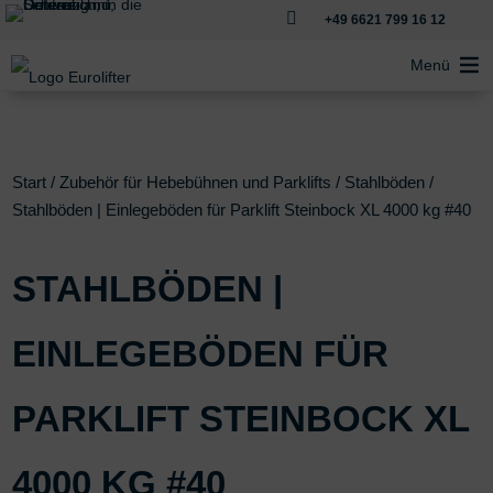

+49 6621 799 16 12
Menü
Start
/
Zubehör für Hebebühnen und Parklifts
/
Stahlböden
/
Stahlböden | Einlegeböden für Parklift Steinbock XL 4000 kg #40
STAHLBÖDEN |
EINLEGEBÖDEN FÜR
PARKLIFT STEINBOCK XL
4000 KG #40