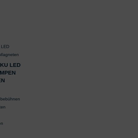
ter Daten zur Auswahl von Inhalten
res:
 Standortdaten
en zur Identifikation aktiv abfragen
KKU LED
AMPEN
EN
Hebebühnen
ten
en