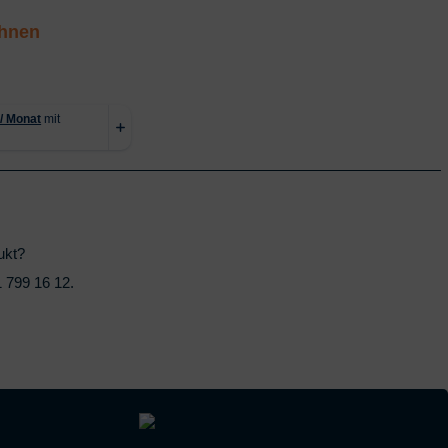
chnen
ukt?
 799 16 12
.