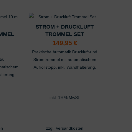
K
STROM + DRUCKLUFT
MMEL
TROMMEL SET
149,95
€
Praktische Automatik Druckluft-und
ik
Stromtrommel mit automatischem
omatischem
Aufrollstopp, inkl. Wandhalterung.
alterung.
inkl. 19 % MwSt.
en
zzgl.
Versandkosten