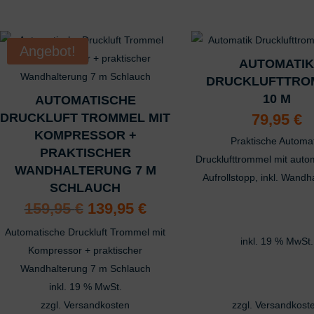
Ähnliche Produkte
Angebot!
AUTOMATI
DRUCKLUFTTRO
10 M
AUTOMATISCHE
DRUCKLUFT TROMMEL MIT
79,95
€
KOMPRESSOR +
Praktische Automat
PRAKTISCHER
Drucklufttrommel mit aut
WANDHALTERUNG 7 M
Aufrollstopp, inkl. Wandh
SCHLAUCH
Ursprünglicher
Aktueller
159,95
€
139,95
€
Preis
Preis
war:
ist:
Automatische Druckluft Trommel mit
159,95 €
139,95 €.
inkl. 19 % MwSt.
Kompressor + praktischer
Wandhalterung 7 m Schlauch
inkl. 19 % MwSt.
zzgl.
Versandkosten
zzgl.
Versandkost