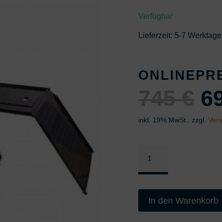
Verfügbar
Lieferzeit:
5-7 Werktage
ONLINEPR
U
745
€
6
inkl. 19% MwSt., zzgl.
Ver
P
Motorrad
w
Hebebühne
DUO
7
System
In den Warenkorb
Basic-
Line