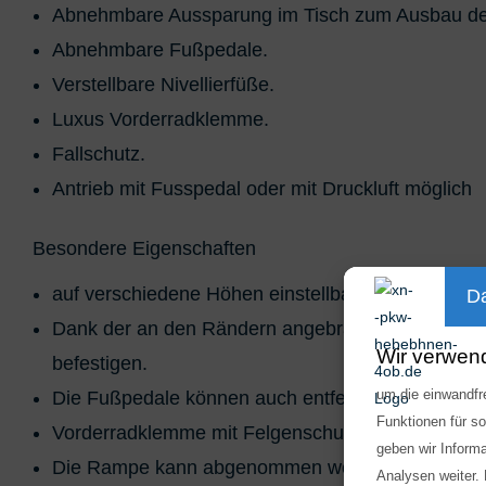
Abnehmbare Aussparung im Tisch zum Ausbau des
Abnehmbare Fußpedale.
Verstellbare Nivellierfüße.
Luxus Vorderradklemme.
Fallschutz.
Antrieb mit Fusspedal oder mit Druckluft möglich
Besondere Eigenschaften
auf verschiedene Höhen einstellbar
Da
Dank der an den Rändern angebrachten Verzurrös
Wir verwen
befestigen.
um die einwandfre
Die Fußpedale können auch entfernt werden
Funktionen für s
Vorderradklemme mit Felgenschutz
geben wir Inform
Die Rampe kann abgenommen werden. Dies sollte
Analysen weiter.