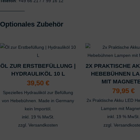
Telefon
: +49 66 21 / 7 99 16 12
Verwendung reduzier
Besondere Featu
Verwendung genauer
Optionales Zubehör
Endgeräteeigenschaft
Das könnte dir auch gefallen …
ÖL ZUR ERSTBEFÜLLUNG |
2X PRAKTISCHE A
HYDRAULIKÖL 10 L
HEBEBÜHNEN L
MIT MAGNET
39,50
€
79,95
€
Spezielles Hydrauliköl zur Befüllung
2x Praktische Akku LED 
von Hebebühnen. Made in Germany
Lampen mit Magne
kein Importöl.
inkl. 19 % MwSt.
inkl. 19 % MwSt.
zzgl.
Versandkosten
zzgl.
Versandkost