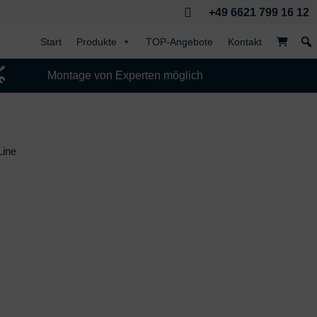

+49 6621 799 16 12
Start
Produkte
TOP-Angebote
Kontakt

Montage von Experten möglich
Line