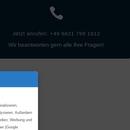

Jetzt anrufen: +49 6621 799 1612
Wir beantworten gern alle Ihre Fragen!
nalisieren,
alysieren. Außerdem
Medien, Werbung und
ner (Google