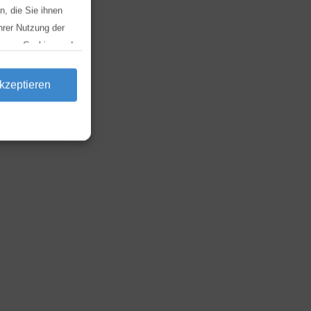
, die Sie ihnen
hrer Nutzung der
ng von Cookies und
ken und dort die
kzeptieren