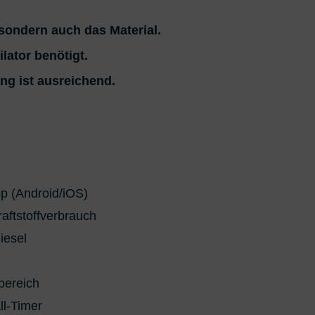
ter Daten zur Auswahl von Inhalten
res:
 sondern auch das Material.
 Standortdaten
lator benötigt.
en zur Identifikation aktiv abfragen
ng ist ausreichend.
p (Android/iOS)
raftstoffverbrauch
iesel
bereich
ll-Timer