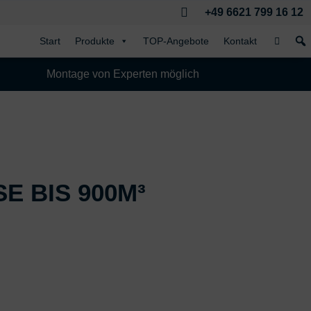

+49 6621 799 16 12
Start
Produkte
TOP-Angebote
Kontakt
Montage von Experten möglich
BIS 900M³ H
I