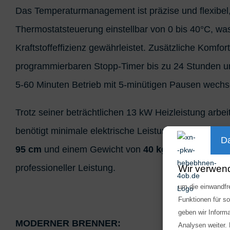
Das Temperaturmanagement ist präzise und flexibel,
Thermostatsteuerung einstellbar von 0 bis 40°C, wa
Kraftstoffeffizienz gewährleistet. Zusätzliche Komfo
programmierbaren Stopp-Timer bis zu 24 Stunden und
5-60 Minuten Betrieb mit 5-minütigen Pausen wechse
Trotz seiner beträchtlichen 13 kW Heizleistung arbei
benötigt minimale elektrische Leistung von nur 80 W
Da
95 cm
und einem Gewicht von
40 kg
kombiniert dies
professioneller Leistung.
Wir verwen
um die einwandfre
Funktionen für s
geben wir Inform
MODERNER BRENNER:
Analysen weiter.