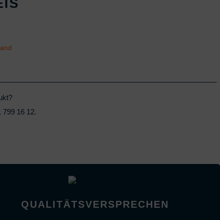
EIS
sand
ukt?
 799 16 12
.
QUALITÄTSVERSPRECHEN