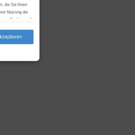
, die Sie ihnen
hrer Nutzung der
ng von Cookies und
ken und dort die
kzeptieren