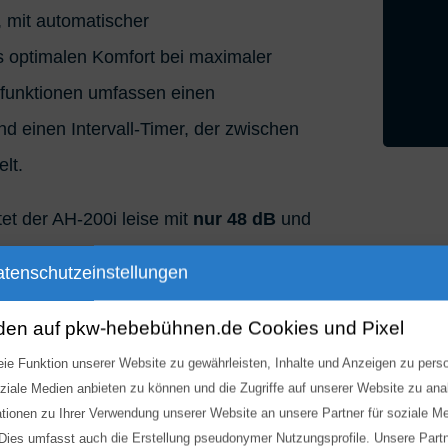
 mit automatischer
s optimalen Komfort bei maximaler
rtfunktionen umfassen einen
 einen Intervall-Timer, der zwischen
lt.
tet der AH-200i leise mit
nur 48 dB
und
att. Mit den
Abmessungen 78 x 31 x
tenschutzeinstellungen
es Heizgerät Portabilität mit
den auf pkw-hebebühnen.de Cookies und Pixel
ie Funktion unserer Website zu gewährleisten, Inhalte und Anzeigen zu perso
oziale Medien anbieten zu können und die Zugriffe auf unserer Website zu an
ationen zu Ihrer Verwendung unserer Website an unsere Partner für soziale 
 Dies umfasst auch die Erstellung pseudonymer Nutzungsprofile. Unsere Part