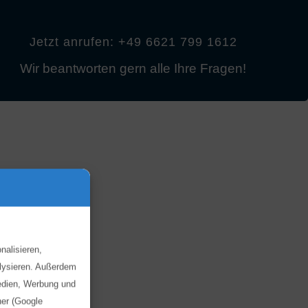
Jetzt anrufen: +49 6621 799 1612
Wir beantworten gern alle Ihre Fragen!
nalisieren,
alysieren. Außerdem
Medien, Werbung und
ner (Google