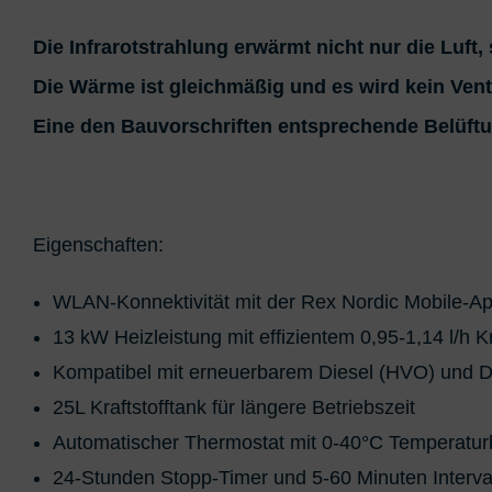
Verwendung reduzier
Besondere Featu
Die Infrarotstrahlung erwärmt nicht nur die Luft,
Verwendung genauer
Die Wärme ist gleichmäßig und es wird kein Venti
Endgeräteeigenschaft
Eine den Bauvorschriften entsprechende Belüftu
Eigenschaften:
WLAN-Konnektivität mit der Rex Nordic Mobile-Ap
13 kW Heizleistung mit effizientem 0,95-1,14 l/h K
Kompatibel mit erneuerbarem Diesel (HVO) und D
25L Kraftstofftank für längere Betriebszeit
Automatischer Thermostat mit 0-40°C Temperatur
24-Stunden Stopp-Timer und 5-60 Minuten Interva