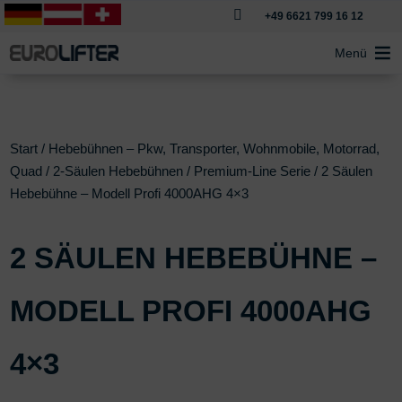

+49 6621 799 16 12
Menü
Start
/
Hebebühnen – Pkw, Transporter, Wohnmobile, Motorrad,
Quad
/
2-Säulen Hebebühnen
/
Premium-Line Serie
/ 2 Säulen
Hebebühne – Modell Profi 4000AHG 4×3
2 SÄULEN HEBEBÜHNE –
MODELL PROFI 4000AHG
4×3