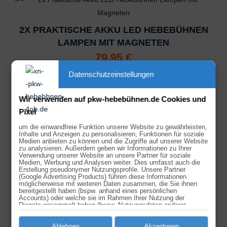
2X PRAKTISCHE AKKU LED HEBEBÜHNEN
LAMPEN MIT MAGNETEN
79,95
€
2x Praktische Akku LED Hebebühnen Lampen mit Magneten
Datenschutzeinstellungen
inkl. 19 % MwSt.
Wir verwenden auf pkw-hebebühnen.de Cookies und
zzgl.
Versandkosten
Pixel
um die einwandfreie Funktion unserer Website zu gewährleisten,
Inhalte und Anzeigen zu personalisieren, Funktionen für soziale
Medien anbieten zu können und die Zugriffe auf unserer Website
Ähnliche Produkte
zu analysieren. Außerdem geben wir Informationen zu Ihrer
Verwendung unserer Website an unsere Partner für soziale
Medien, Werbung und Analysen weiter. Dies umfasst auch die
Angebot!
Erstellung pseudonymer Nutzungsprofile. Unsere Partner
(Google Advertising Products) führen diese Informationen
möglicherweise mit weiteren Daten zusammen, die Sie ihnen
AUTOMATISCHE DRUCKLUFT TROMMEL
bereitgestellt haben (bspw. anhand eines persönlichen
Accounts) oder welche sie im Rahmen Ihrer Nutzung der
MIT KOMPRESSOR + PRAKTISCHER
Dienste gesammelt haben (bspw. Nutzungsdaten anderer
Geräte). Ihre Einwilligung zur Nutzung von Cookies und Pixeln
WANDHALTERUNG 7 M SCHLAUCH
können Sie jederzeit widerrufen, indem Sie auf den
Datenschutz-Button links unten klicken und dort die
Ablehnen
Akzeptieren