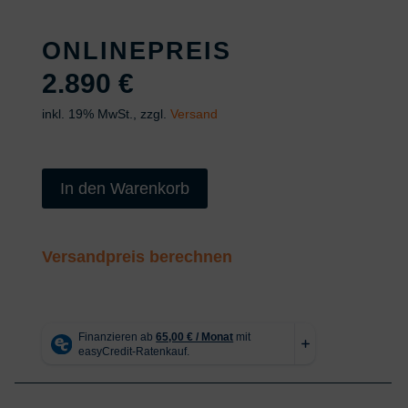
ONLINEPREIS
2.890
€
inkl. 19% MwSt., zzgl.
Versand
2
In den Warenkorb
Säulen
Hebebühne
-
Versandpreis berechnen
Modell
Profi
4000AHG
4x3
Menge