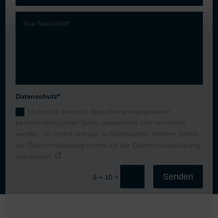
Datenschutz*
Ich bin mir bewusst, dass meine angegebenen
personenbezogenen Daten gespeichert und verwendet
werden, um meine Anfrage zu beantworten. Weitere Details
zur Datenverarbeitung konnte ich der Datenschutzerklärung
entnehmen.
Senden
=
5 + 10