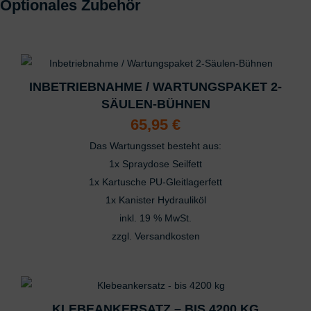
Optionales Zubehör
Das könnte dir auch gefallen …
INBETRIEBNAHME / WARTUNGSPAKET 2-
SÄULEN-BÜHNEN
65,95
€
Das Wartungsset besteht aus:
1x Spraydose Seilfett
1x Kartusche PU-Gleitlagerfett
1x Kanister Hydrauliköl
inkl. 19 % MwSt.
zzgl.
Versandkosten
KLEBEANKERSATZ – BIS 4200 KG