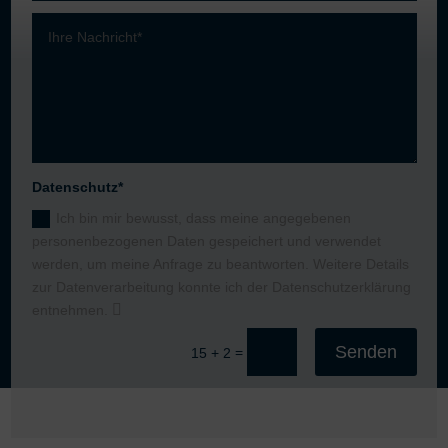
Datenschutz*
Ich bin mir bewusst, dass meine angegebenen
personenbezogenen Daten gespeichert und verwendet
werden, um meine Anfrage zu beantworten. Weitere Details
zur Datenverarbeitung konnte ich der Datenschutzerklärung
entnehmen.
Senden
=
15 + 2