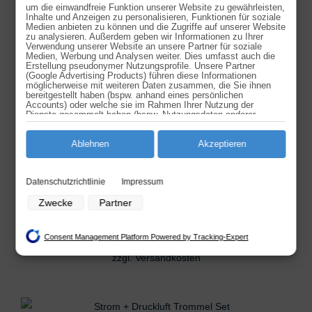
Ursprünglicher
Aktueller
um die einwandfreie Funktion unserer Website zu gewährleisten,
159,95
€
139,95
€
Inhalte und Anzeigen zu personalisieren, Funktionen für soziale
Preis
Preis
Medien anbieten zu können und die Zugriffe auf unserer Website
war:
ist:
Automatische Druckluft Trommel mit Kompressor +
zu analysieren. Außerdem geben wir Informationen zu Ihrer
159,95 €
139,95 €.
Verwendung unserer Website an unsere Partner für soziale
praktischer Wandhalterung 7 m Schlauch
Medien, Werbung und Analysen weiter. Dies umfasst auch die
Erstellung pseudonymer Nutzungsprofile. Unsere Partner
inkl. 19 % MwSt.
(Google Advertising Products) führen diese Informationen
möglicherweise mit weiteren Daten zusammen, die Sie ihnen
zzgl.
Versandkosten
bereitgestellt haben (bspw. anhand eines persönlichen
Accounts) oder welche sie im Rahmen Ihrer Nutzung der
Dienste gesammelt haben (bspw. Nutzungsdaten anderer
Geräte). Ihre Einwilligung zur Nutzung von Cookies und Pixeln
können Sie jederzeit widerrufen, indem Sie auf den
Datenschutz-Button links unten klicken und dort die
Ablehnen
Akzeptieren
entsprechenden Anpassungen vornehmen.
AUTOMATIK DRUCKLUFTTROMMEL 10 M
Zwecke der Datenverarbeitung durch unsere Partner:
79,95
€
Datenschutzrichtlinie
Impressum
Speichern von oder Zugriff auf Informationen auf einem Endgerät
Zwecke
Partner
Praktische Automatik Drucklufttrommel mit automatischem
Verwendung reduzierter Daten zur Auswahl von Werbeanzeigen
Aufrollstopp, inkl. Wandhalterung.
Erstellung von Profilen für personalisierte Werbung
Consent Management Platform Powered by Tracking-Expert
inkl. 19 % MwSt.
Verwendung von Profilen zur Auswahl personalisierter Werbung
zzgl.
Versandkosten
Erstellung von Profilen zur Personalisierung von Inhalten
Verwendung von Profilen zur Auswahl personalisierter Inhalte
Messung der Werbeleistung