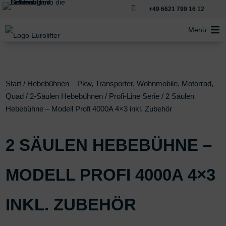

+49 6621 799 16 12
Menü
Start
/
Hebebühnen – Pkw, Transporter, Wohnmobile, Motorrad,
Quad
/
2-Säulen Hebebühnen
/
Profi-Line Serie
/ 2 Säulen
Hebebühne – Modell Profi 4000A 4×3 inkl. Zubehör
2 SÄULEN HEBEBÜHNE –
MODELL PROFI 4000A 4×3
INKL. ZUBEHÖR