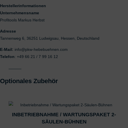
Herstellerinformationen
Unternehmensname
Profitools Markus Herbst
Adresse
Tannenweg 6, 36251 Ludwigsau, Hessen, Deutschland
E-Mail:
info@pkw-hebebuehnen.com
Telefon
: +49 66 21 / 7 99 16 12
Optionales Zubehör
Das könnte dir auch gefallen …
INBETRIEBNAHME / WARTUNGSPAKET 2-
SÄULEN-BÜHNEN