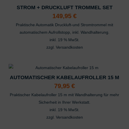
Messung der Performance von Inhalten
STROM + DRUCKLUFT TROMMEL SET
Analyse von Zielgruppen durch Statistiken oder Kombinationen von Daten
149,95
€
aus verschiedenen Quellen
Entwicklung und Verbesserung der Angebote
Praktische Automatik Druckluft-und Stromtrommel mit
Verwendung reduzierter Daten zur Auswahl von Inhalten
automatischem Aufrollstopp, inkl. Wandhalterung.
Besondere Features:
inkl. 19 % MwSt.
Verwendung genauer Standortdaten
zzgl.
Versandkosten
Endgeräteeigenschaften zur Identifikation aktiv abfragen
AUTOMATISCHER KABELAUFROLLER 15 M
79,95
€
Praktischer Kabelaufroller 15 m mit Wandhalterung für mehr
Sicherheit in Ihrer Werkstatt.
inkl. 19 % MwSt.
zzgl.
Versandkosten