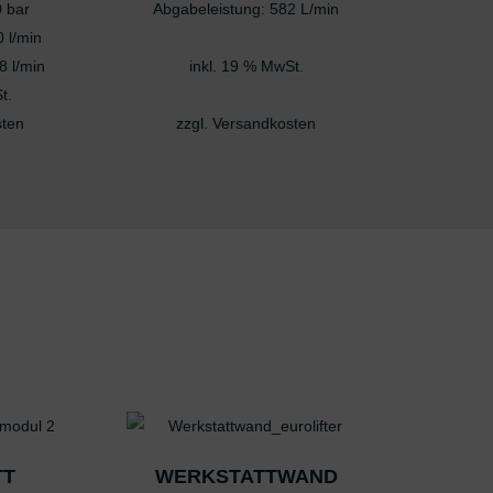
 bar
Abgabeleistung: 582 L/min
 l/min
8 l/min
inkl. 19 % MwSt.
t.
sten
zzgl.
Versandkosten
Dieses
Produkt
TT
WERKSTATTWAND
weist