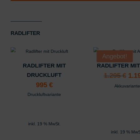
RADLIFTER
Angebot!
RADLIFTER MIT
RADLIFTER MI
Urs
1.295
€
1.1
DRUCKLUFT
Pre
war
995
€
Akkuvariante
1.2
Druckluftvariante
inkl. 19 % MwSt.
inkl. 19 % MwS