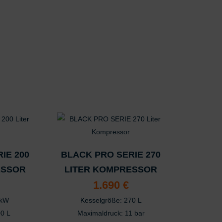
ter Daten zur Auswahl von Inhalten
res:
 Standortdaten
en zur Identifikation aktiv abfragen
IE 200
BLACK PRO SERIE 270
ESSOR
LITER KOMPRESSOR
1.690
€
 kW
Kesselgröße: 270 L
00 L
Maximaldruck: 11 bar