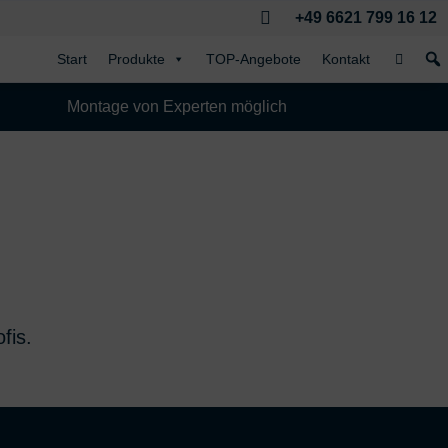

+49 6621 799 16 12
Start
Produkte
TOP-Angebote
Kontakt
Montage von Experten möglich
fis.