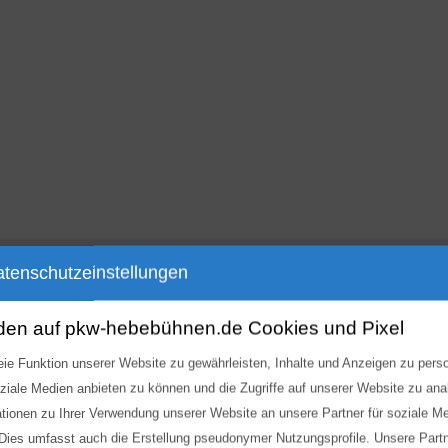
tenschutzeinstellungen
den auf pkw-hebebühnen.de Cookies und Pixel
ie Funktion unserer Website zu gewährleisten, Inhalte und Anzeigen zu perso
oziale Medien anbieten zu können und die Zugriffe auf unserer Website zu an
ationen zu Ihrer Verwendung unserer Website an unsere Partner für soziale 
Angebot!
Ang
 Dies umfasst auch die Erstellung pseudonymer Nutzungsprofile. Unsere Part