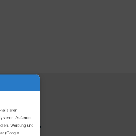
nalisieren,
alysieren. Außerdem
Medien, Werbung und
ebot!
ner (Google