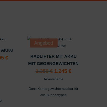
Angebot!
T AKKU
RADLIFTER MIT AKKU
prünglicher
Aktueller
95
€
is
Preis
MIT GEGENGEWICHTEN
:
ist:
95 €
1.195 €.
Ursprünglicher
Aktueller
1.350
€
1.245
€
Preis
Preis
war:
ist:
Akkuvariante
1.350 €
1.245 €.
Dank Kontergewichte nutzbar für
alle Bühnentypen
t.